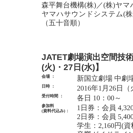
森平舞台機構(株)
／
(株)ヤ
ヤマハサウンドシステム(株
（五十音順）
JATET劇場演出空間技術
(火)・27日(水)】
会場 ：
新国立劇場 中劇
日時 ：
2016年1月26日（
受付時間 ：
各日 10：00～
参加料
1日券：会員 4,32
(資料代込み)：
2日券：会員 5,40
学生：2,160円(