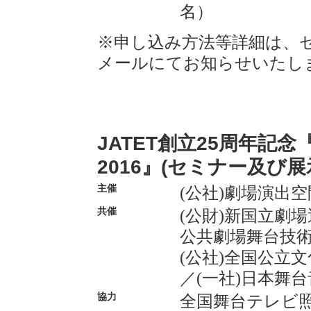
名）
※申し込み方法等詳細は、
メールにてお知らせいたし
JATET創立25周年記念
2016』(セミナー及び展
主催
(公社)劇場演出空間
共催
(公財)新国立劇
公共劇場舞台技
(公社)全国公立
／
(一社)日本舞
協力
全国舞台テレビ