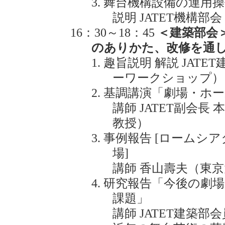
舞台機構設備の運用操
説明 JATET機構
16：30～18：45
＜建築部会
のありかた、改修を通
趣旨説明 解説 JAT
ーワークショップ）
基調講演「劇場・ホ
講師 JATET副会
教授）
事例報告 [ロームシア
場]
講師 香山壽夫（東
研究報告「今後の劇
課題」
講師 JATET建築部会