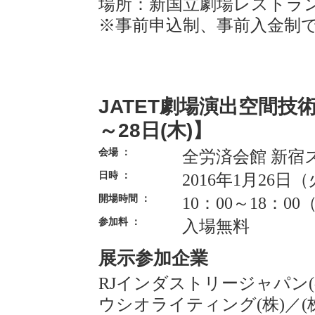
場所：新国立劇場レストラ
※事前申込制、事前入金制
JATET劇場演出空間技術展
～28日(木)】
会場 ：
全労済会館 新宿
日時 ：
2016年1月26日（
開場時間 ：
10：00～18：0
参加料 ：
入場無料
展示参加企業
RJインダストリージャパン(
ウシオライティング(株)
／
(