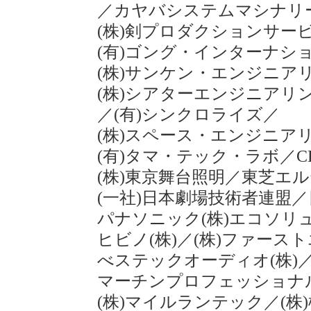
／
カヤバシステムマシナリー
(株)剣プロダクションサー
(有)ゴング・インターナシ
(株)サンケン・エンジニア
(株)シアターエンジニアリ
／
(有)シンクロライズ
／
(株)スペース・エンジニア
(有)タマ・テック・ラボ
／
C
(株)東京舞台照明
／
東芝エル
(一社)日本劇場技術者連盟
／
パナソニック(株)エコソリ
ヒビノ(株)
／
(株)ファース
べステックオーディオ(株)
マーチンプロフェッショナル
(株)マイルランテック
／
(株