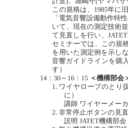
計室)、堀嶋守(ヤマハ
この規格は、1985年
「電気音響設備動作特性の測定
いて、現在の測定技術並
て見直しを行い、JAT
セミナーでは、この規
を用いた測定例を示しな
音響ガイドラインを購
す）
14：30～16：15
＜機構部会
ワイヤロープのとり
に）
講師 ワイヤーメー
非常停止ボタンの見
説明 JATET機構部